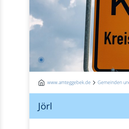
www.amteggebek.de
Gemeinden un
Jörl