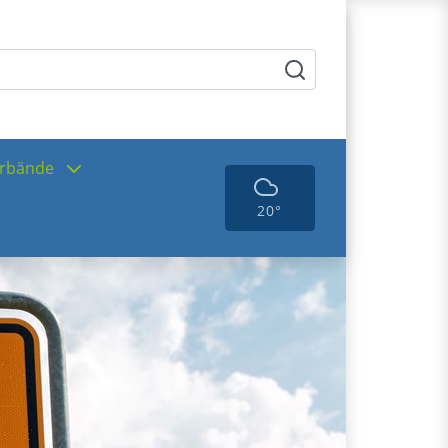
rbände
20°