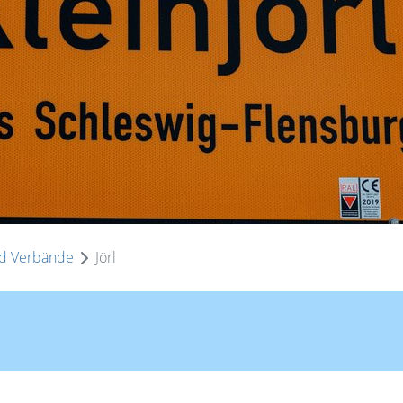
d Verbände
Jörl