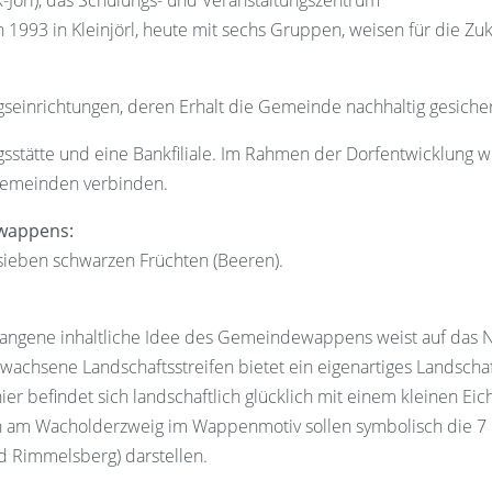
örl), das Schulungs- und Veranstaltungszentrum
 1993 in Kleinjörl, heute mit sechs Gruppen, weisen für die Zuk
ngseinrichtungen, deren Erhalt die Gemeinde nachhaltig gesicher
ngsstätte und eine Bankfiliale. Im Rahmen der Dorfentwicklu
rgemeinden verbinden.
wappens:
 sieben schwarzen Früchten (Beeren).
ngene inhaltliche Idee des Gemeindewappens weist auf das N
chsene Landschaftsstreifen bietet ein eigenartiges Landschaft
hier befindet sich landschaftlich glücklich mit einem kleinen 
 am Wacholderzweig im Wappenmotiv sollen symbolisch die 7 O
nd Rimmelsberg) darstellen.