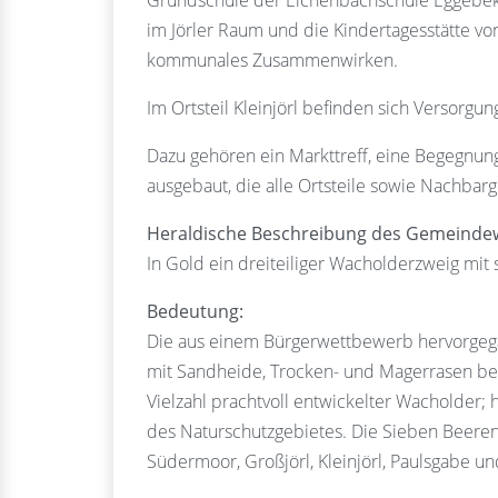
Grundschule der Eichenbachschule Eggebek-J
im Jörler Raum und die Kindertagesstätte von
kommunales Zusammenwirken.
Im Ortsteil Kleinjörl befinden sich Versorgu
Dazu gehören ein Markttreff, eine Begegnu
ausgebaut, die alle Ortsteile sowie Nachba
Heraldische Beschreibung des Gemeinde
In Gold ein dreiteiliger Wacholderzweig mit
Bedeutung:
Die aus einem Bürgerwettbewerb hervorgega
mit Sandheide, Trocken- und Magerrasen bewa
Vielzahl prachtvoll entwickelter Wacholder; 
des Naturschutzgebietes. Die Sieben Beeren
Südermoor, Großjörl, Kleinjörl, Paulsgabe u