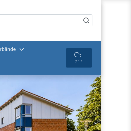
rbände
21°