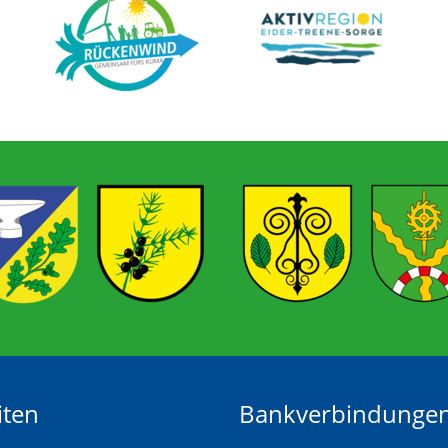
iten
Bankverbindunge